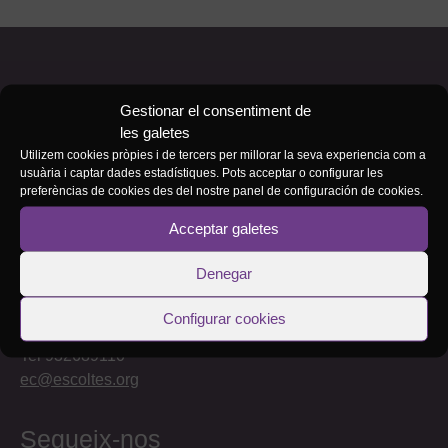
Gestionar el consentiment de
les galetes
Utilizem cookies pròpies i de tercers per millorar la seva experiencia com a
usuària i captar dades estadístiques. Pots acceptar o configurar les
preferèncias de cookies des del nostre panel de configuración de cookies.
Acceptar galetes
Contacte:
Denegar
C/Mare de Déu del Pilar 18
Configurar cookies
08003 Barcelona
Tel 932689110
ec@escoltes.org
Segueix-nos