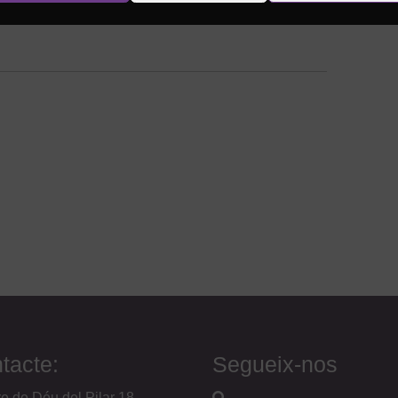
tacte:
Segueix-nos
e de Déu del Pilar 18