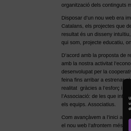
organització dels continguts 
Disposar d’un nou web era im
Catalans, els projectes que des
resultat és un disseny intuïtiu
qui som, projecte educatiu, o
D’acord amb la proposta de r
amb la nostra activitat l’econo
desenvolupat per la cooperat
feina fins arribar a estrenar 
realitat gràcies a l’esforç i t
l’Associació: de les que integ
U
u
els equips. Associatius.
d
Com avançàvem a l’inici aque
el nou web l’afrontem més pr