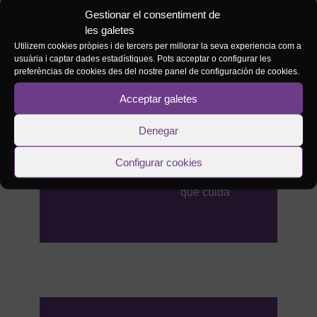
Gestionar el consentiment de
les galetes
Utilizem cookies pròpies i de tercers per millorar la seva experiencia com a
usuària i captar dades estadístiques. Pots acceptar o configurar les
preferèncias de cookies des del nostre panel de configuración de cookies.
Acceptar galetes
Denegar
#NOTÍCIES
TROFO i
24/03/2026
Clanbing
2026:
Configurar cookies
L’escoltisme
que cuida