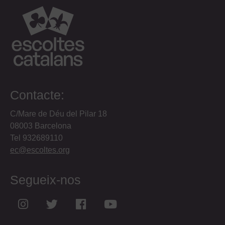
AE L'Esclat
AE L'Espiga
AE L'Estol
Contacte:
AE La Flama
C/Mare de Déu del Pilar 18
AE La Floresta
08003 Barcelona
Tel 932689110
AE La Mulassa
ec@escoltes.org
AE Lo Mòtit
Segueix-nos
AE Makalu