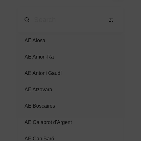
AE Alosa
B
Barcelonès
(12)
AE Amon-Ra
BP
Baix Penedès
(1)
AE Antoni Gaudí
T
Tarragonès
(1)
AE Atzavara
S
Segrià
(3)
AE Boscaires
AE Calabrot d'Argent
BL
Baix Llobregat
(5)
AE Can Baró