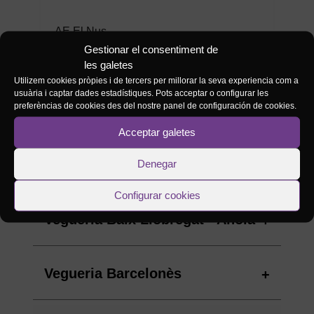
M
Maresme
(10)
AE El Nus
Gestionar el consentiment de
VO
Vallès Occidental
(4)
les galetes
AE El Pasqualet
Utilizem cookies pròpies i de tercers per millorar la seva experiencia com a
usuària i captar dades estadístiques. Pots acceptar o configurar les
VO
Vallès Oriental
AE El Pi de Les Corts
(2)
preferèncias de cookies des del nostre panel de configuración de cookies.
Acceptar galetes
AE El Turó
BC
Baix Camp
(1)
Denegar
AE Els Salats
Veure llistat d'agrupaments
Configurar cookies
A
Anoia
AE Els Xarel·los
Vegueria Baix Llobregat - Anoia
AE Ermessenda del Casc Antic
Vegueria Barcelonès
AE Espluga Viva