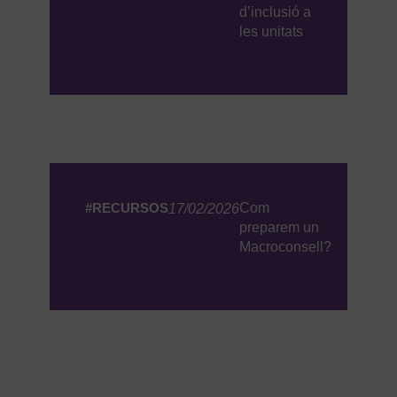
d’inclusió a
les unitats
#RECURSOS
Com
17/02/2026
preparem un
Macroconsell?