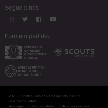
Segueix-nos
Formem part de:
2020 - Escoltes Catalans- L'associació laica de
l'escoltisme català
Avís legal
|
Política de galetes
|
Política de privadesa