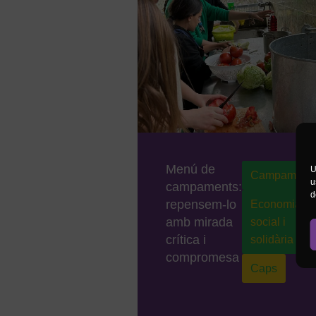
Menú de
U
Campament
u
campaments:
d
repensem-lo
Economia
amb mirada
social i
crítica i
solidària
compromesa
Caps