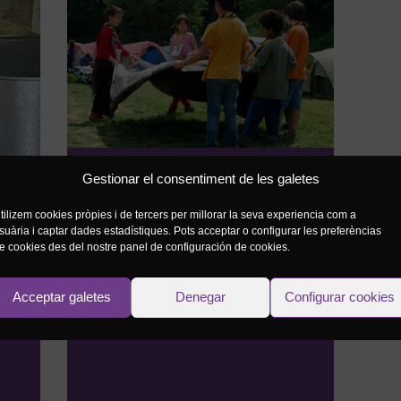
Gestionar el consentiment de les galetes
Manteniment
Campaments
i reparació
tilizem cookies pròpies i de tercers per millorar la seva experiencia com a
s
suària i captar dades estadístiques. Pots acceptar o configurar les preferèncias
de material
Economia
e cookies des del nostre panel de configuración de cookies.
d’acampada
social i
solidària
Acceptar galetes
Denegar
Configurar cookies
Tot l'AE