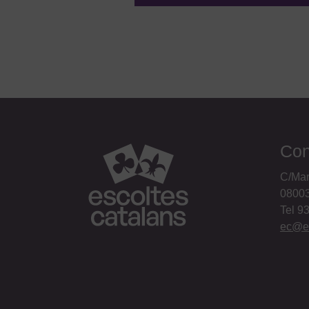
Con
C/Mar
08003
Tel 9
ec@es