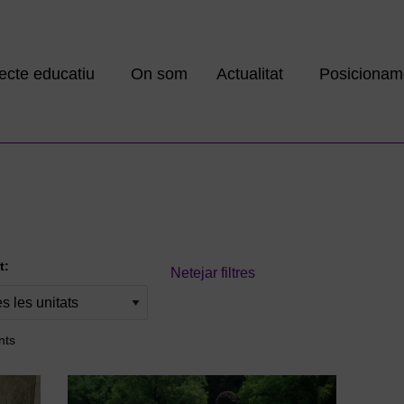
ecte educatiu
On som
Actualitat
Posicionam
t:
Netejar filtres
nts