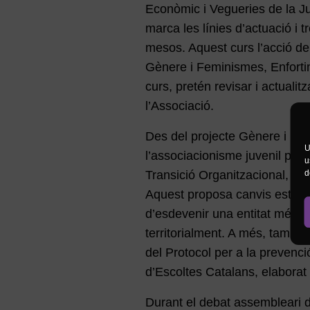
Econòmic i Vegueries de la J
marca les línies d’actuació i 
mesos. Aquest curs l’acció de 
Gènere i Feminismes, Enfortim
curs, pretén revisar i actualit
l’Associació.
Des del projecte Gènere i Fe
U
l’associacionisme juvenil per
u
d
Transició Organitzacional, so
Aquest proposa canvis estructu
d’esdevenir una entitat més fem
territorialment. A més, també
del Protocol per a la prevenci
d’Escoltes Catalans, elaborat
Durant el debat assembleari d