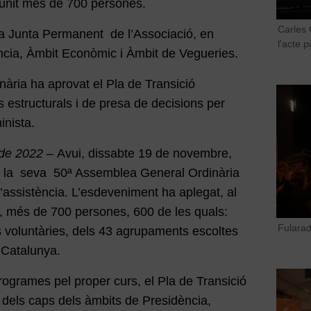
eunit més de 700 persones.
Carles 
la Junta Permanent de l’Associació, en
l'acte 
ncia, Àmbit Econòmic i Àmbit de Vegueries.
ària ha aprovat el Pla de Transició
 estructurals i de presa de decisions per
inista.
 de 2022 –
Avui, dissabte 19 de novembre,
t la seva 50ª Assemblea General Ordinària
assistència. L’esdeveniment ha aplegat, al
, més de 700 persones, 600 de les quals:
Fularad
 voluntàries, dels 43 agrupaments escoltes
 Catalunya.
ogrames pel proper curs, el Pla de Transició
ó dels caps dels àmbits de Presidència,