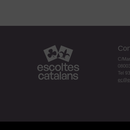
Con
C/Mar
08003
Tel 9
ec@es