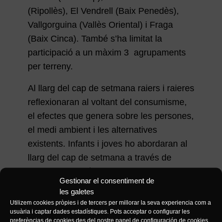
(Ripollès), El Vendrell (Baix Penedès),
Vallgorguina (Vallès Oriental) i Fraga
(Baix Cinca). També s’ha limitat la
participació a un màxim 3 agrupaments
per terreny.
Al llarg del cap de setmana raiers i raieres
reflexionaran al voltant del consumisme,
el efectes que genera sobre les persones,
el medi ambient i les alternatives
existents. Infants i joves ho abordaran al
llarg del cap de setmana a través de
d’activitats i dinàmiques que s’han
Gestionar el consentiment de
dissenyat tenint en compte les mesures
les galetes
covid i els grups bombolla.
Utilizem cookies pròpies i de tercers per millorar la seva experiencia com a
usuària i captar dades estadístiques. Pots acceptar o configurar les
La TREC, com totes les activitats
preferèncias de cookies des del nostre panel de configuración de cookies.