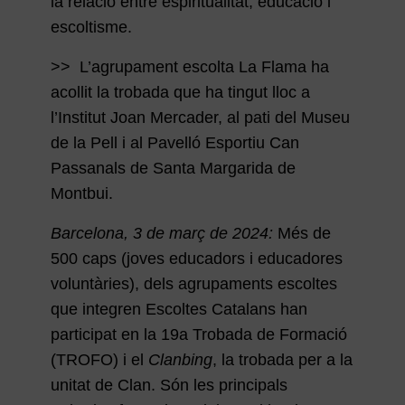
la relació entre espiritualitat, educació i
escoltisme.
>> L’agrupament escolta La Flama ha
acollit la trobada que ha tingut lloc a
l’Institut Joan Mercader, al pati del Museu
de la Pell i al Pavelló Esportiu Can
Passanals de Santa Margarida de
Montbui.
Barcelona, 3 de març de 2024:
Més de
500 caps (joves educadors i educadores
voluntàries), dels agrupaments escoltes
que integren Escoltes Catalans han
participat en la 19a Trobada de Formació
(TROFO) i el
Clanbing
, la trobada per a la
unitat de Clan. Són les principals