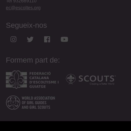
Tel 932689110
ec@escoltes.org
Segueix-nos
Formem part de: