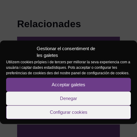
Relacionades
Gestionar el consentiment de
#NOTÍCIES
Convocatòria
17/07/2026
les galetes
d’una plaça
Utilizem cookies pròpies i de tercers per millorar la seva experiencia com a
d’Administració
usuària i captar dades estadístiques. Pots acceptar o configurar les
d’Escoltes
preferèncias de cookies des del nostre panel de configuración de cookies.
Catalans
Acceptar galetes
Denegar
Configurar cookies