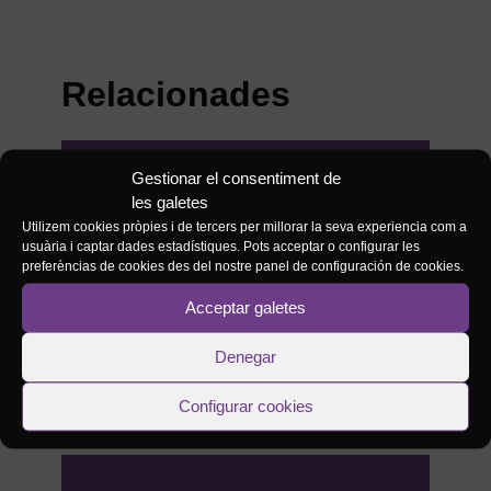
Relacionades
Gestionar el consentiment de
#NOTÍCIES
Convocatòria
17/07/2026
les galetes
d’una plaça
Utilizem cookies pròpies i de tercers per millorar la seva experiencia com a
d’Administració
usuària i captar dades estadístiques. Pots acceptar o configurar les
preferèncias de cookies des del nostre panel de configuración de cookies.
d’Escoltes
Catalans
Acceptar galetes
Denegar
Configurar cookies