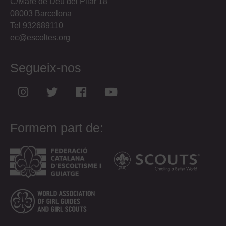
C/Mare de Déu del Pilar 18
08003 Barcelona
Tel 932689110
ec@escoltes.org
Segueix-nos
Formem part de: