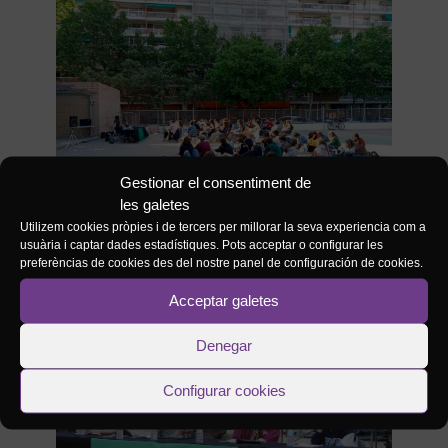
Gestionar el consentiment de
les galetes
Públic escoltant les intervencions durant la taula
Utilizem cookies pròpies i de tercers per millorar la seva experiencia com a
rodona
usuària i captar dades estadístiques. Pots acceptar o configurar les
preferèncias de cookies des del nostre panel de configuración de cookies.
Acceptar galetes
Denegar
Configurar cookies