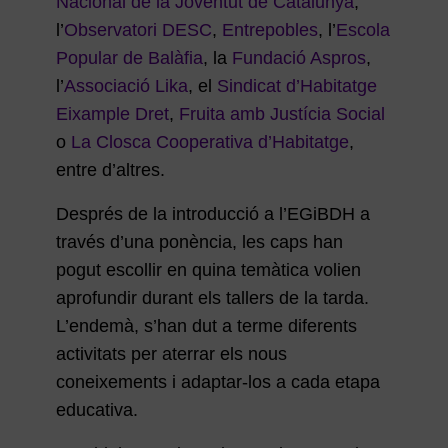
Nacional de la Joventut de Catalunya
,
l’
Observatori DESC
,
Entrepobles
, l’
Escola
Popular de Balàfia
, la
Fundació Aspros
,
l’
Associació Lika
, el
Sindicat d’Habitatge
Eixample Dret
,
Fruita amb Justícia Social
o
La Closca Cooperativa d’Habitatge
,
entre d’altres.
Després de la introducció a l’EGiBDH a
través d’una ponència, les caps han
pogut escollir en quina temàtica volien
aprofundir durant els tallers de la tarda.
L’endemà, s’han dut a terme diferents
activitats per aterrar els nous
coneixements i adaptar-los a cada etapa
educativa.