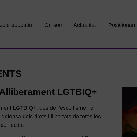
ecte educatiu
On som
Actualitat
Posicionam
ENTS
l’Alliberament LGTBIQ+
rament LGTBIQ+, des de l’escoltisme i el
defensa dels drets i llibertats de totes les
ol·lectiu.