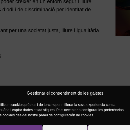
 poder créixer en un entorn segur i lliure
’odi i de discriminació per identitat de
nt per una societat justa, lliure i igualitària.
G
Gestionar el consentiment de les galetes
tilizem cookies pròpies i de tercers per millorar la seva experiencia com a
suària i captar dades estadístiques. Pots acceptar o configurar les preferèncias
e cookies des del nostre panel de configuración de cookies.