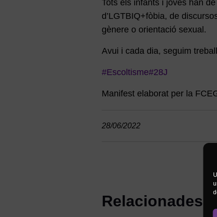
Tots els infants i joves han de
d’LGTBIQ+fòbia, de discursos d
gènere o orientació sexual.
Avui i cada dia, seguim treballa
#Escoltisme
#28J
Manifest elaborat per la FCE
28/06/2022
U
u
d
Relacionades