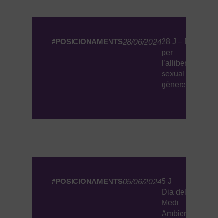
#POSICIONAMENTS
28 J – Diada
28/06/2024
per
l’alliberament
sexual i de
gènere
#POSICIONAMENTS
5 J –
05/06/2024
Dia del
Medi
Ambient