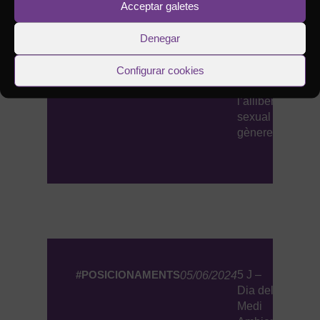
Acceptar galetes
Denegar
#POSICIONAMENTS
28 J – Diada
Configurar cookies
28/06/2024
per
l’alliberament
sexual i de
gènere
#POSICIONAMENTS
5 J –
05/06/2024
Dia del
Medi