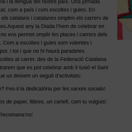
ura i la llengua del nostre país. Una jornada
itat, com a país i com escoltes i guies. En
 els catalans i catalanes omplim els carrers de
roses.Aquest any la Diada l’hem de celebrar en
 no ens permet omplir les places i carrers dels
ts. Com a escoltes i guies som valentes i
por, i tot i que no hi haurà paradetes
coltes al carrer, des de la Federació Catalana
rarem que es pot celebrar amb il·lusió el Sant
ue us deixem un seguit d’activitats:
bre? Fes-li la dedicatòria per les xarxes socials!
 de paper, llibres, un cartell, com tu vulguis!
t? Recomana’ns!