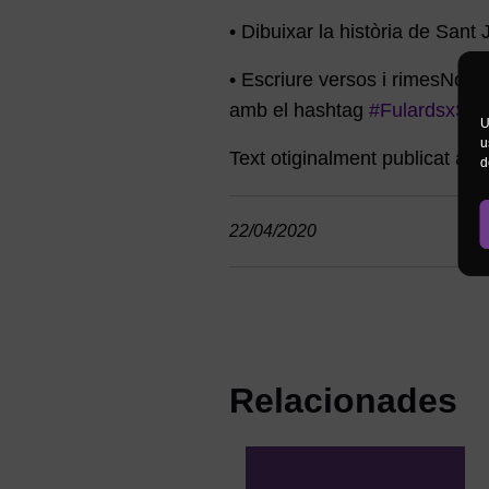
• Dibuixar la història de Sant 
• Escriure versos i rimesNo ob
amb el hashtag
#FulardsxStJo
U
u
Text otiginalment publicat a l
d
22/04/2020
Relacionades