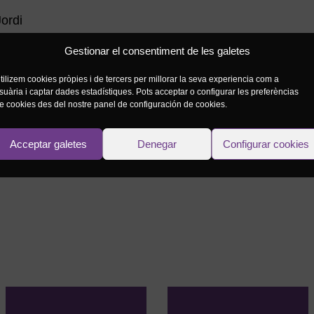
Jordi
lideu compartir tot el que feu a les xarxes
Gestionar el consentiment de les galetes
rdi
tilizem cookies pròpies i de tercers per millorar la seva experiencia com a
suària i captar dades estadístiques. Pots acceptar o configurar les preferèncias
a pàgina de la FCEG el 22 d’abril de 2020
e cookies des del nostre panel de configuración de cookies.
Acceptar galetes
Denegar
Configurar cookies