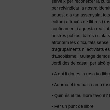
serveix per reconèixer la cult
per reivindicar la nostra ident
aquest dia tan assenyalat tots
cultura a través de llibres i 
confinament i aquesta realitat
nostres pobles, barris i ciuta
afrontem les dificultats sense 
d’agrupaments ni activitats es
d’Escoltisme i Guiatge demost
Jordi des de casa!I per això q
• A qui li dones la rosa i/o lli
• Adorna el teu balcó amb roses
• Quin és el teu llibre favori
• Fer un punt de llibre