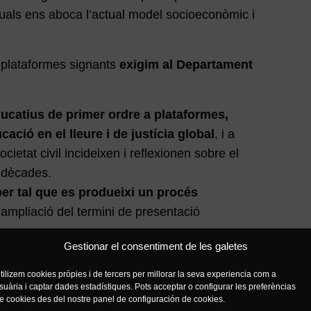
uals ens aboca l’actual model socioeconòmic i
 i plataformes signants
exigim al Departament
catius de primer ordre a plataformes,
ucació en el lleure i de justícia global
, i a
cietat civil incideixen i reflexionen sobre el
 dècades.
er tal que es produeixi un procés
ampliació del termini de presentació
Gestionar el consentiment de les galetes
s la
via de presentació, valoració i resposta
partat exclòs de modificació.
tilizem cookies pròpies i de tercers per millorar la seva experiencia com a
suària i captar dades estadístiques. Pots acceptar o configurar les preferèncias
nt de diàleg i intercanvi amb els agents
e cookies des del nostre panel de configuración de cookies.
desplegament del currículum.