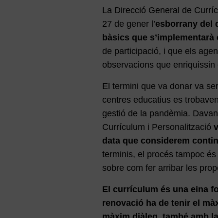
La Direcció General de Curríc
27 de gener l’
esborrany del 
bàsics que s’implementarà 
de participació, i que els age
observacions que enriquissin e
El termini que va donar va ser
centres educatius es trobaven
gestió de la pandèmia. Davant
Currículum i Personalització
v
data que considerem contin
terminis, el procés tampoc és 
sobre com fer arribar les prop
El currículum és una eina fo
renovació ha de tenir el màx
màxim diàleg, també amb la 