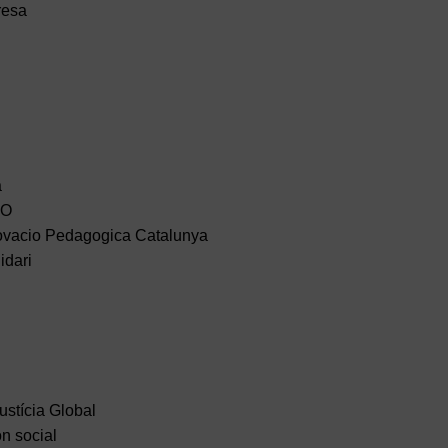
resa
a
OO
vacio Pedagogica Catalunya
idari
ustícia Global
ón social