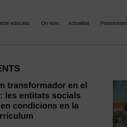
ecte educatiu
On som
Actualitat
Posicionam
ENTS
m transformador en el
: les entitats socials
 en condicions en la
rrículum