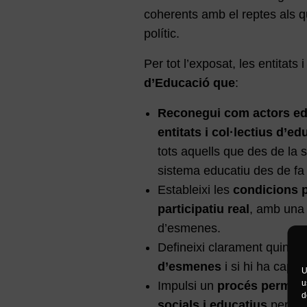
coherents amb el reptes als q
polític.
Per tot l’exposat, les entitats
d’Educació que
:
Reconegui com actors edu
entitats i col·lectius d’ed
tots aquells que des de la so
sistema educatiu des de fa
Estableixi les
condicions p
participatiu real
, amb una 
d’esmenes.
Defineixi clarament quina é
d’esmenes
i si hi ha cap a
U
u
Impulsi un
procés permane
d
socials i educatius
per al 