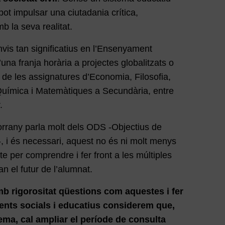
pot impulsar una ciutadania crítica,
 la seva realitat.
vis tan significatius en l’Ensenyament
una franja horària a projectes globalitzats o
a de les assignatures d’Economia, Filosofia,
 Química i Matemàtiques a Secundària, entre
.
sborrany parla molt dels ODS -Objectius de
 i és necessari, aquest no és ni molt menys
te per comprendre i fer front a les múltiples
n el futur de l’alumnat.
mb rigorositat qüestions com aquestes i fer
gents socials i educatius considerem que,
ema, cal ampliar el període de consulta