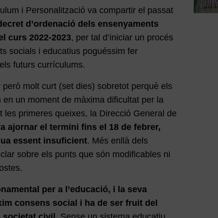
ulum i Personalització va compartir el passat
decret d’ordenació dels ensenyaments
el curs 2022-2023
, per tal d’iniciar un procés
nts socials i educatius poguéssim fer
ls futurs currículums.
 però molt curt (set dies) sobretot perquè els
 en un moment de màxima dificultat per la
 les primeres queixes, la Direcció General de
a ajornar el termini fins el 18 de febrer,
ua essent insuficient
. Més enllà dels
clar sobre els punts que són modificables ni
ostes.
namental per a l’educació, i la seva
im consens social i ha de ser fruit del
societat civil
. Sense un sistema educatiu