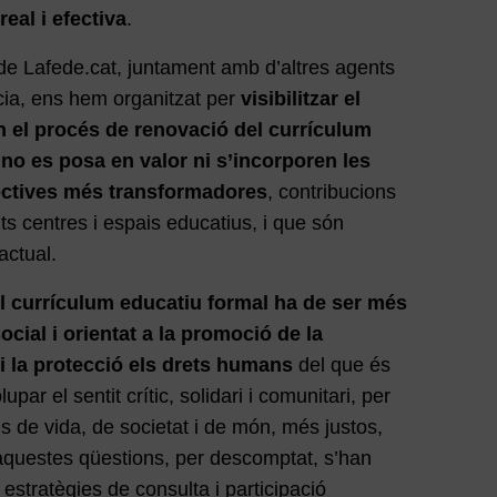
real i efectiva
.
de Lafede.cat, juntament amb d’altres agents
cia, ens hem organitzat per
visibilitzar el
en el procés de renovació del currículum
no es posa en valor ni s’incorporen les
ectives més transformadores
, contribucions
lts centres i espais educatius, i que són
actual.
l currículum educatiu formal ha de ser més
ocial i orientat a la promoció de la
u i la protecció els drets humans
del que és
par el sentit crític, solidari i comunitari, per
s de vida, de societat i de món, més justos,
s aquestes qüestions, per descomptat, s’han
stratègies de consulta i participació