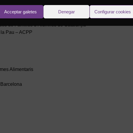
Acceptar galetes
Denegar
Configurar cookies
es de Famílies d’Alumnes de Catalunya
 la Pau – ACPP
emes Alimentaris
 Barcelona