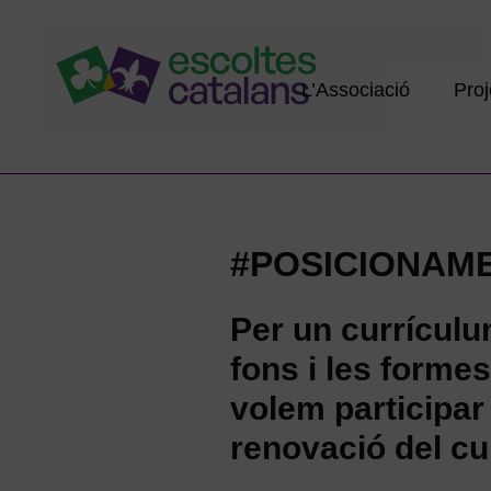
L’Associació
Proj
#POSICIONAM
Per un currículu
fons i les formes
volem participar
renovació del cu